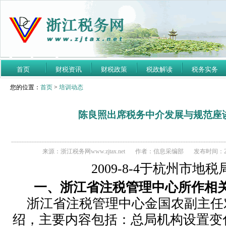
首页
财税资讯
财税政策
税政解读
税务实务
您的位置：
首页
>
培训动态
陈良照出席税务中介发展与规范座
来源：浙江税务网www.zjtax.net
作者：信息采编部
发布时间：200
2009-8-4于杭州市地
一、浙江省注税管理中心所作相
浙江省注税管理中心金国农副主任
绍，主要内容包括：总局机构设置变