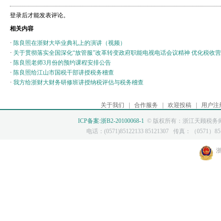
登录后才能发表评论。
相关内容
·
陈良照在浙财大毕业典礼上的演讲（视频）
·
关于贯彻落实全国深化“放管服”改革转变政府职能电视电话会议精神 优化税收
·
陈良照老师3月份的预约课程安排公告
·
陈良照给江山市国税干部讲授税务稽查
·
我方给浙财大财务研修班讲授纳税评估与税务稽查
关于我们
|
合作服务
|
欢迎投稿
|
用户注
ICP备案:浙B2-20100068-1
© 版权所有：浙江天顾税务师
电话：(0571)85122133 85121307 传真：（0571）8512
浙