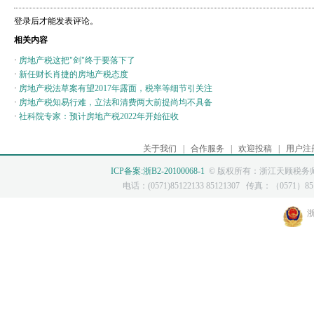
登录后才能发表评论。
相关内容
·
房地产税这把"剑"终于要落下了
·
新任财长肖捷的房地产税态度
·
房地产税法草案有望2017年露面，税率等细节引关注
·
房地产税知易行难，立法和清费两大前提尚均不具备
·
社科院专家：预计房地产税2022年开始征收
关于我们
|
合作服务
|
欢迎投稿
|
用户注
ICP备案:浙B2-20100068-1
© 版权所有：浙江天顾税务师
电话：(0571)85122133 85121307 传真：（0571）8512
浙