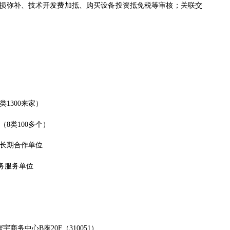
损弥补、技术开发费加抵、购买设备投资抵免税等审核；关联交
类
1300
来家）
（
8
类100
多个）
长期合作单位
务服务单位
宇商务中心B座20F（
310051
）