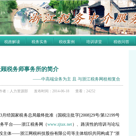
税政解读
税务实务
税收案例
培训讲堂
税收问答
天顾税务师事务所的简介
——中高端业务为主 且 与浙江税务网校相复合
作者：人力资源部
发布时间：2014-06-18
查看：24252
年
3
月经国家税务总局最终批准（国税注批字
[2008]29
号
/
第
12199
号
服务平台——浙江税务网（
www.zjtax.net
）、路演性的培训与论坛
投主体
——
浙江网税科技股份有限公司等主体组织共同构成了“浙