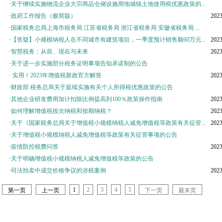
·
关于继续实施物流企业大宗商品仓储设施用地城镇土地使用税优惠政策的...
·
政府工作报告（极简版）
2023
·
国家税务总局上海市税务局 江苏省税务局 浙江省税务局 安徽省税务局 ...
·
【答疑】小规模纳税人在不同城市有建筑项目，一季度预计销售额60万元...
2023
·
智慧税务：从前、现在与未来
2023
·
关于进一步实施部分税务证明事项告知承诺制的公告
·
实用！2023年增值税新政官方解答
2023
·
财政部 税务总局关于延续实施有关个人所得税优惠政策的公告
·
其他企业研发费用加计扣除比例提高到100％政策操作指南
2023
·
如何理解增值税按次纳税和按期纳税？
2023
·
关于《国家税务总局关于增值税小规模纳税人减免增值税等政策有关征管...
2023
·
关于增值税小规模纳税人减免增值税等政策有关征管事项的公告
·
疫情防控税费问答
2023
·
关于明确增值税小规模纳税人减免增值税等政策的公告
·
司法拍卖中成交价格争议的涉税案例
2023
1
2
3
4
5
第一页
上一页
下一页
最末页