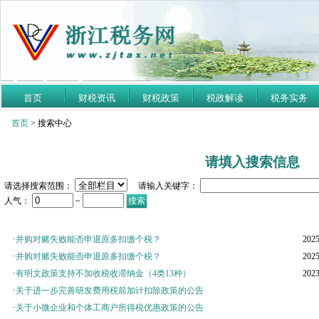
首页
财税资讯
财税政策
税政解读
税务实务
首页
> 搜索中心
请填入搜索信息
请选择搜索范围：
请输入关键字：
人气：
~
·
并购对赌失败能否申退原多扣缴个税？
2025
·
并购对赌失败能否申退原多扣缴个税？
2025
·
有明文政策支持不加收税收滞纳金（4类13种）
2023
·
关于进一步完善研发费用税前加计扣除政策的公告
·
关于小微企业和个体工商户所得税优惠政策的公告