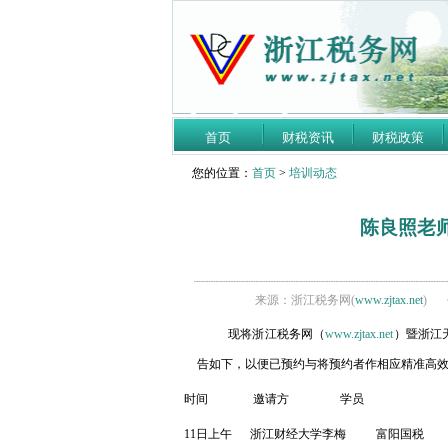
首页
财税资讯
财税政策
您的位置：
首页
>
培训动态
陈良照老
来源：浙江税务网(
www.zjtax.net
)
现将浙江税务网（
www.zjtax.net
）暨浙江
告如下，以便已预约与将预约者作相应精准高
时间
邀请方
学员
11
日上午
浙江财经大学李梅
富阳国税