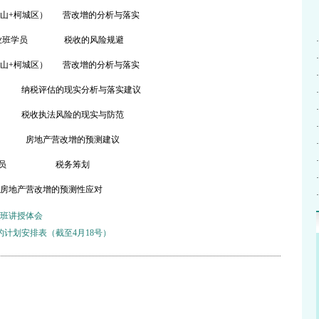
山
+柯
城区）
营改增的分析与落实
业班
学员
税收的风险规避
·
·
山
+柯
城区）
营改增的分析与落实
·
纳税评估的现实分析与落实建议
·
·
税收执法风险的现实与防范
·
房地产营改增的预测建议
·
·
员
税务筹划
·
房地产营改增的预测性应对
·
班讲授体会
的计划安排表（截至4月18号）