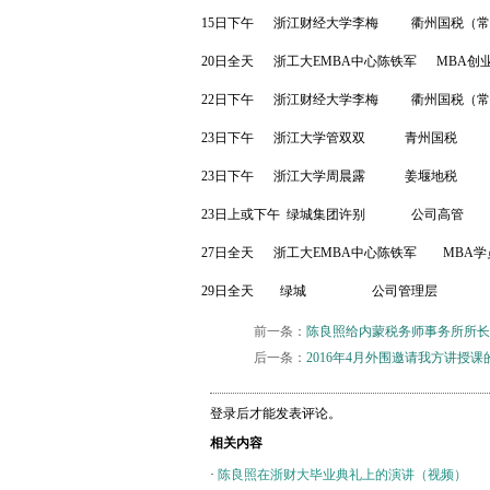
15
日下午
浙江财经大学李梅
衢州国税（常
20
日全天
浙工大
EMBA
中心陈铁军
MBA创
22
日下午
浙江财经大学李梅
衢州国税（常
23
日下午
浙江大学管双双
青州国税
23
日下午
浙江大学周晨露
姜堰地税
23
日上或下午
绿城集团许别
公司高管
27
日全天
浙工大
EMBA
中心陈铁军
MBA
学
29
日全天
绿城
公司管理层
前一条：
陈良照给内蒙税务师事务所所长
后一条：
2016年4月外围邀请我方讲授课
登录后才能发表评论。
相关内容
·
陈良照在浙财大毕业典礼上的演讲（视频）