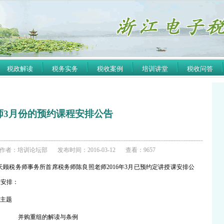
税政解读
税务实务
税收案例
培训讲堂
税收问答
师3月份的预约课程安排公告
作者：培训论坛部
发布时间：2016-03-12
查看：9657
天顾税务师事务所首席税务师陈良照老师
2016
年
3
月已预约定讲授课安排公
效安排：
主题
并购重组的解读与条例